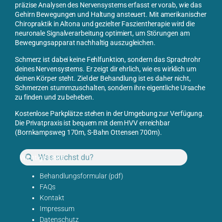
präzise Analysen des Nervensystems erfasst er vorab, wie das
Gehirn Bewegungen und Haltung ansteuert. Mit
amerikanischer
Chiropraktik in Altona
und gezielter Faszientherapie wird die
neuronale Signalverarbeitung optimiert, um Störungen am
Bewegungsapparat nachhaltig auszugleichen.
Schmerz ist dabei keine Fehlfunktion, sondern das Sprachrohr
deines Nervensystems. Er zeigt dir ehrlich, wie es wirklich um
deinen Körper steht. Ziel der Behandlung ist es daher nicht,
Schmerzen stummzuschalten, sondern ihre eigentliche Ursache
zu finden und zu beheben.
Kostenlose Parkplätze stehen in der Umgebung zur Verfügung.
Die Privatpraxis ist bequem mit dem HVV erreichbar
(Bornkampsweg 170m, S-Bahn Ottensen 700m).
Wichtige Links
Behandlungsformular (pdf)
FAQs
Kontakt
Impressum
Datenschutz