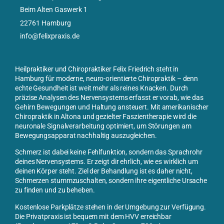
Beim Alten Gaswerk 1
22761 Hamburg
info@felixpraxis.de
Heilpraktiker und Chiropraktiker Felix Friedrich steht in
Hamburg für moderne, neuro-orientierte Chiropraktik – denn
echte Gesundheit ist weit mehr als reines Knacken. Durch
präzise Analysen des Nervensystems erfasst er vorab, wie das
Gehirn Bewegungen und Haltung ansteuert. Mit
amerikanischer
Chiropraktik in Altona
und gezielter Faszientherapie wird die
neuronale Signalverarbeitung optimiert, um Störungen am
Bewegungsapparat nachhaltig auszugleichen.
Schmerz ist dabei keine Fehlfunktion, sondern das Sprachrohr
deines Nervensystems. Er zeigt dir ehrlich, wie es wirklich um
deinen Körper steht. Ziel der Behandlung ist es daher nicht,
Schmerzen stummzuschalten, sondern ihre eigentliche Ursache
zu finden und zu beheben.
Kostenlose Parkplätze stehen in der Umgebung zur Verfügung.
Die Privatpraxis ist bequem mit dem HVV erreichbar